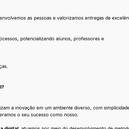
senvolvemos as pessoas e valorizamos entregas de excelên
cessos, potencializando alunos, professores e
ças.
I?
izam a inovação em um ambiente diverso, com simplicidade 
ideramos o seu sucesso como nosso.
a digital
, atuamos por meio do desenvolvimento de metodo