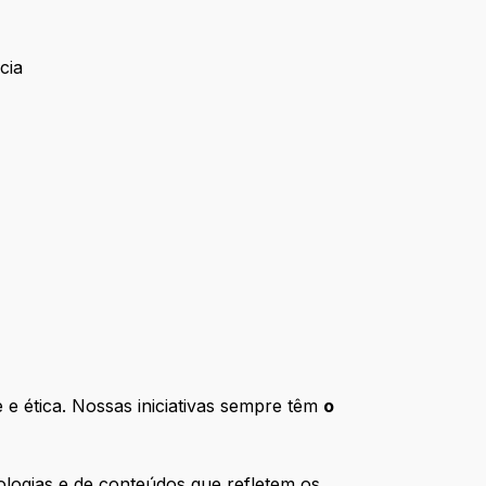
cia
e ética. Nossas iniciativas sempre têm
o
logias e de conteúdos que refletem os