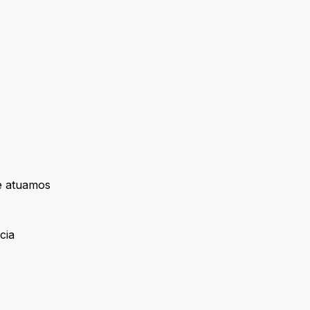
e atuamos
cia